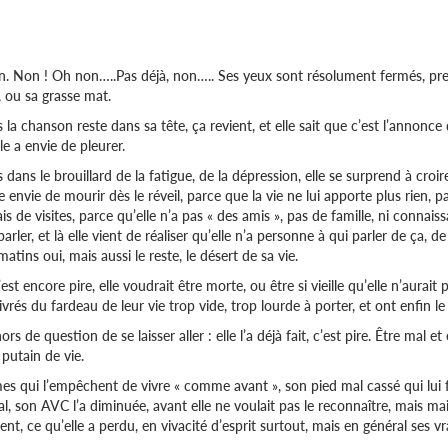
. Non ! Oh non…..Pas déjà, non….. Ses yeux sont résolument fermés, pres
, ou sa grasse mat.
 la chanson reste dans sa tête, ça revient, et elle sait que c’est l’annonce d
lle a envie de pleurer.
 dans le brouillard de la fatigue, de la dépression, elle se surprend à croir
e envie de mourir dès le réveil, parce que la vie ne lui apporte plus rien, p
is de visites, parce qu’elle n’a pas « des amis », pas de famille, ni connai
parler, et là elle vient de réaliser qu’elle n’a personne à qui parler de ça, 
matins oui, mais aussi le reste, le désert de sa vie.
’est encore pire, elle voudrait être morte, ou être si vieille qu’elle n’aurai
livrés du fardeau de leur vie trop vide, trop lourde à porter, et ont enfin le 
 de question de se laisser aller : elle l’a déjà fait, c’est pire. Être mal et
putain de vie.
mes qui l’empêchent de vivre « comme avant », son pied mal cassé qui lui
, son AVC l’a diminuée, avant elle ne voulait pas le reconnaître, mais maint
t, ce qu’elle a perdu, en vivacité d’esprit surtout, mais en général ses vr