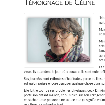
Témoignage de Céline
"Non
nuit
Mais
et e
Mais
cett
jama
qui 
ses 
Et c
vieux, ils attendent le jour où « couac », ils sont enfin dé
Ses journées sont rythmées d’habitudes, parce qu’il est hors
est qu’on puisse encore aggraver quelque chose dans sa 
Elle fait le tour de ses problèmes physiques, ceux là mê
porté son enfant malade, et puis bien sûr son état général
en sachant que personne ne sait ce que ça signifie vraimen
réactions, sa mémoire, tout.