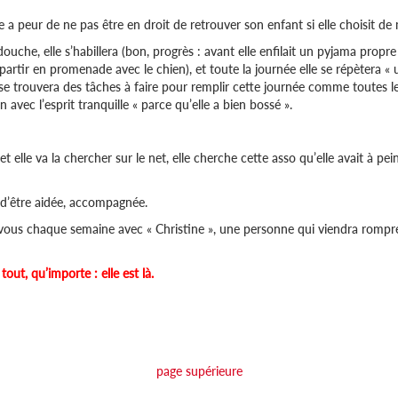
e a peur de ne pas être en droit de retrouver son enfant si elle choisit de 
ouche, elle s’habillera (bon, progrès : avant elle enfilait un pyjama propre 
 partir en promenade avec le chien), et toute la journée elle se répètera « u
e trouvera des tâches à faire pour remplir cette journée comme toutes les a
 avec l’esprit tranquille « parce qu’elle a bien bossé ».
 et elle va la chercher sur le net, elle cherche cette asso qu’elle avait à p
 d’être aidée, accompagnée.
ous chaque semaine avec « Christine », une personne qui viendra rompre la s
out, qu’importe : elle est là.
page supérieure