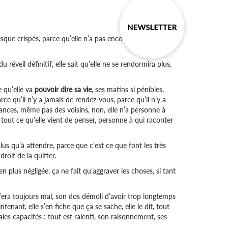
que crispés, parce qu’elle n’a pas encore renoncé à sa
u réveil définitif, elle sait qu’elle ne se rendormira plus,
e qu’elle va
pouvoir dire sa vie
, ses matins si pénibles,
arce qu’il n’y a jamais de rendez-vous, parce qu’il n’y a
ssances, même pas des voisins, non, elle n’a personne à
de tout ce qu’elle vient de penser, personne à qui raconter
t plus qu’à attendre, parce que c’est ce que font les très
droit de la quitter.
 en plus négligée, ça ne fait qu’aggraver les choses, si tant
 fera toujours mal, son dos démoli d’avoir trop longtemps
enant, elle s’en fiche que ça se sache, elle le dit, tout
aies capacités : tout est ralenti, son raisonnement, ses